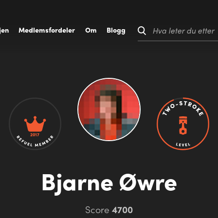
jen
M
edlemsfordeler
O
m
B
logg
Hva leter du etter
2017
Bjarne Øwre
Score
4700