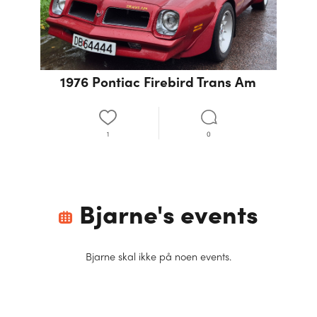
1976 Pontiac Firebird Trans Am
1
0
Bjarne
's events
Bjarne
skal ikke på noen events.