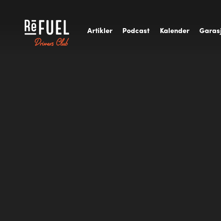
A
rtikler
P
odcast
K
alender
G
aras