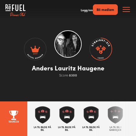
Bli medlem
Logg inn
2017
Anders Lauritz Haugene
Score
8300
TROFÉER
LA TIL BILDE PÅ
LA TIL BILDE PÅ
LA TIL BILDE PÅ
LA TIL BIL I
BIL
BIL
BIL
GARASJEN