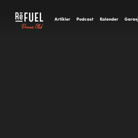
A
rtikler
P
odcast
K
alender
G
aras