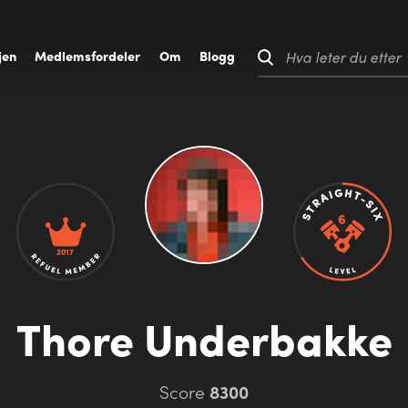
jen
M
edlemsfordeler
O
m
B
logg
Hva leter du etter
2017
Thore Underbakke
Score
8300