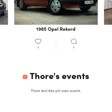
1985 Opel Rekord
0
0
Thore
's events
Thore
skal ikke på noen events.