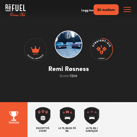
Bli medlem
Logg inn
2017
Remi Røsness
Score
7200
TROFÉER
DELTATT PÅ
LA TIL BILDE PÅ
LA TIL BIL I
EVENT
BIL
GARASJEN