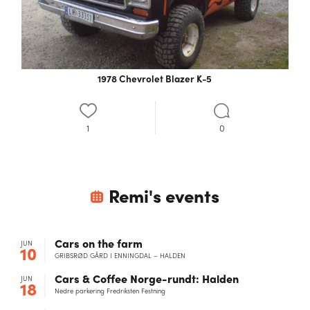
1978 Chevrolet Blazer K-5
1
0
Remi
's events
Cars on the farm
JUN
10
GRIBSRØD GÅRD I ENNINGDAL – HALDEN
Cars & Coffee Norge-rundt: Halden
JUN
18
Nedre parkering Fredriksten Festning