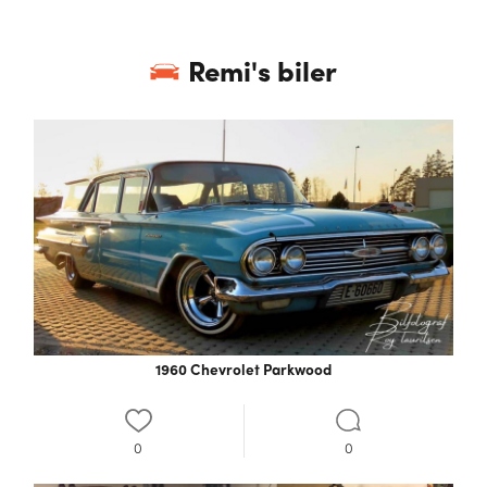
Remi
's biler
1960 Chevrolet Parkwood
0
0