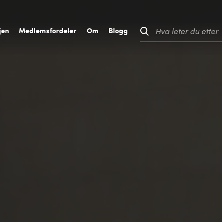
jen
M
edlemsfordeler
O
m
B
logg
Hva leter du etter