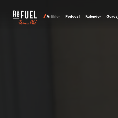
A
rtikler
P
odcast
K
alender
G
aras