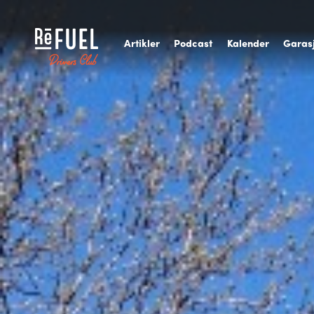
A
rtikler
P
odcast
K
alender
G
aras