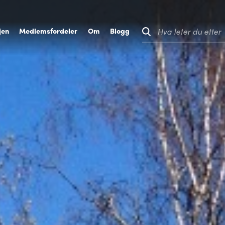
jen
M
edlemsfordeler
O
m
B
logg
Hva leter du etter