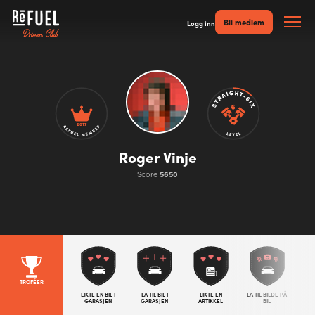
Bli medlem
Logg inn
2017
Roger Vinje
Score
5650
TROFÉER
LIKTE EN BIL I
LA TIL BIL I
LIKTE EN
LA TIL BILDE PÅ
GARASJEN
GARASJEN
ARTIKKEL
BIL